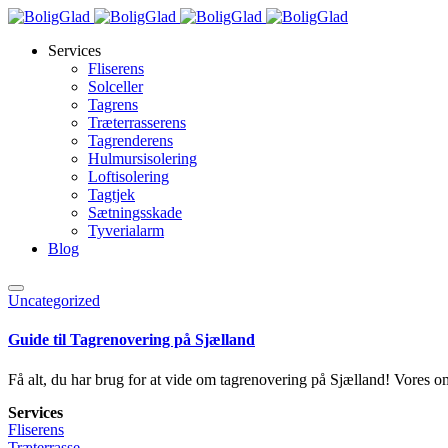
Services
Fliserens
Solceller
Tagrens
Træterrasserens
Tagrenderens
Hulmursisolering
Loftisolering
Tagtjek
Sætningsskade
Tyverialarm
Blog
Uncategorized
Guide til Tagrenovering på Sjælland
Få alt, du har brug for at vide om tagrenovering på Sjælland! Vores omf
Services
Fliserens
Træterrasse