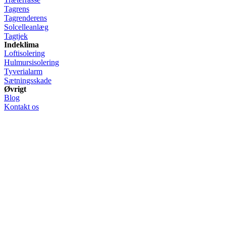
Tagrens
Tagrenderens
Solcelleanlæg
Tagtjek
Indeklima
Loftisolering
Hulmursisolering
Tyverialarm
Sætningsskade
Øvrigt
Blog
Kontakt os