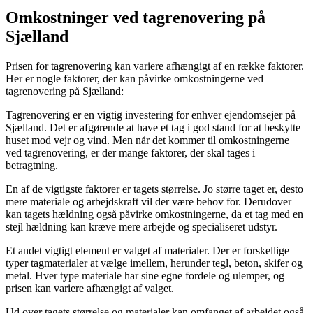
Omkostninger ved tagrenovering på
Sjælland
Prisen for tagrenovering kan variere afhængigt af en række faktorer.
Her er nogle faktorer, der kan påvirke omkostningerne ved
tagrenovering på Sjælland:
Tagrenovering er en vigtig investering for enhver ejendomsejer på
Sjælland. Det er afgørende at have et tag i god stand for at beskytte
huset mod vejr og vind. Men når det kommer til omkostningerne
ved tagrenovering, er der mange faktorer, der skal tages i
betragtning.
En af de vigtigste faktorer er tagets størrelse. Jo større taget er, desto
mere materiale og arbejdskraft vil der være behov for. Derudover
kan tagets hældning også påvirke omkostningerne, da et tag med en
stejl hældning kan kræve mere arbejde og specialiseret udstyr.
Et andet vigtigt element er valget af materialer. Der er forskellige
typer tagmaterialer at vælge imellem, herunder tegl, beton, skifer og
metal. Hver type materiale har sine egne fordele og ulemper, og
prisen kan variere afhængigt af valget.
Ud over tagets størrelse og materialer kan omfanget af arbejdet også