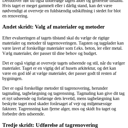
Derudover bør du også undersøge tagets alder og generelle tilstand.
Hvis taget er meget gammelt eller i dårlig stand, kan det være
nødvendigt at overveje en fuldstændig udskiftning i stedet for blot
en renovering.
Andet skridt: Valg af materialer og metoder
Efter evalueringen af tagets tilstand skal du vælge de rigtige
materialer og metoder til tagrenoveringen. Tagsten og tagplader kan
være lavet af forskellige materialer som f.eks. beton, ler eller metal.
Vælg materialer, der passer til dine behov og budget.
Det er også vigtigt at overveje tagets udseende og stil, når du vælger
materialer. Taget er en vigtig del af husets arkitektur, og det kan
være en god idé at vælge materialer, der passer godt til resten af
bygningen.
Der er også forskellige metoder til tagrenovering, herunder
tagmaling, tagbelægning og tagrensning. Tagmaling kan give dit tag
et nyt udseende og forlænge dets levetid, mens tagbelægning kan
beskytte taget mod skader forårsaget af vejr og miljømæssige
faktorer. Tagrensning kan fjerne alger, mos og skidt fra taget og
forbedre dets udseende.
Tredje skridt: Udførelse af tagrenovering