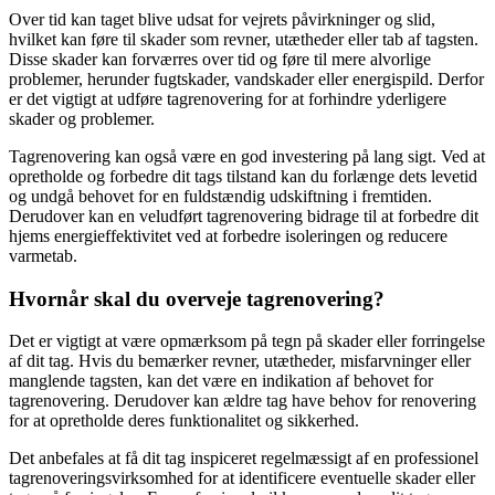
Over tid kan taget blive udsat for vejrets påvirkninger og slid,
hvilket kan føre til skader som revner, utætheder eller tab af tagsten.
Disse skader kan forværres over tid og føre til mere alvorlige
problemer, herunder fugtskader, vandskader eller energispild. Derfor
er det vigtigt at udføre tagrenovering for at forhindre yderligere
skader og problemer.
Tagrenovering kan også være en god investering på lang sigt. Ved at
opretholde og forbedre dit tags tilstand kan du forlænge dets levetid
og undgå behovet for en fuldstændig udskiftning i fremtiden.
Derudover kan en veludført tagrenovering bidrage til at forbedre dit
hjems energieffektivitet ved at forbedre isoleringen og reducere
varmetab.
Hvornår skal du overveje tagrenovering?
Det er vigtigt at være opmærksom på tegn på skader eller forringelse
af dit tag. Hvis du bemærker revner, utætheder, misfarvninger eller
manglende tagsten, kan det være en indikation af behovet for
tagrenovering. Derudover kan ældre tag have behov for renovering
for at opretholde deres funktionalitet og sikkerhed.
Det anbefales at få dit tag inspiceret regelmæssigt af en professionel
tagrenoveringsvirksomhed for at identificere eventuelle skader eller