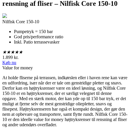
rensning af fliser –
Nilfisk Core 150-10
Nilfisk Core 150-10
Pumpetryk = 150 bar
God pris/performance ratio
Inkl. Patio terrassevasker
★
★
★
★
★
1.899 kr.
Køb nu
Value for money
At holde fliserne på terrassen, indkørslen eller i haven rene kan være
en udfordring, især når der er tale om genstridige pletter og snavs.
Derfor kan en højtryksrenser være en ideel løsning, og Nilfisk Core
150-10 er en højtryksrenser, der er særligt velegnet til denne
opgave. Med en stærk motor, der kan yde op til 150 bar tryk, er det
muligt at fjerne selv de mest genstridige oliepletter, snavs og
flisepest. Højtryksrenseren har også et kompakt design, der gør den
nem at opbevare og transportere, samt flytte rundt. Nilfisk Core 150-
10 er den ideelle value for money højtryksrenser til rensning af fliser
og andre udendørs overflader.