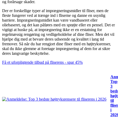
og forårsage skader.
Der er forskellige typer af imprægneringsmidler til fliser, men de
fleste fungerer ved at trænge ind i fliserne og danne en usynlig
barriere. Imprægneringsmidlet kan være vandbaseret eller
oliebaseret, og det kan påføres med en sprøjte eller en pensel.
Det er
vigtigt at huske på, at imprægnering ikke er en erstatning for
regelmæssig rengøring og vedligeholdelse af dine fliser. Men det vil
hjælpe dig med at bevare deres udseende og kvalitet i lang tid
fremover. Så når du har rengjort dine fliser med en højtryksrenser,
skal du ikke glemme at foretage imprægnering af dem for at sikre
deres langvarige beskyttelse.
Få et uforpligtende tilbud på fliserens - spar 45%
Anm
Top
3
beds
højt
til
flis
i
202