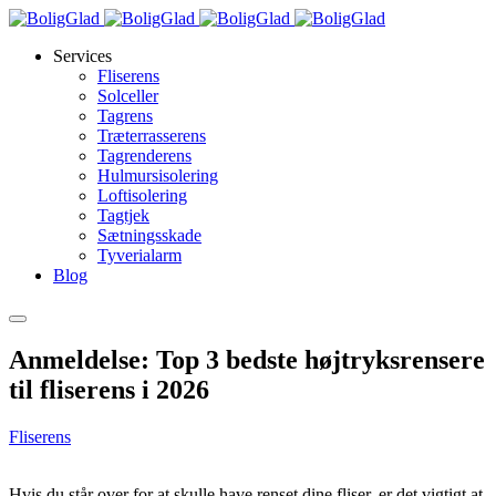
Services
Fliserens
Solceller
Tagrens
Træterrasserens
Tagrenderens
Hulmursisolering
Loftisolering
Tagtjek
Sætningsskade
Tyverialarm
Blog
Anmeldelse: Top 3 bedste højtryksrensere
til fliserens i 2026
Fliserens
Hvis du står over for at skulle have renset dine fliser, er det vigtigt at