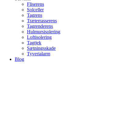
Fliserens
Solceller
Tagrens
Træterrasserens
Tagrenderens
Hulmursisolering
Loftisolering
Tagtjek
Sætningsskade
Tyverialarm
Blog