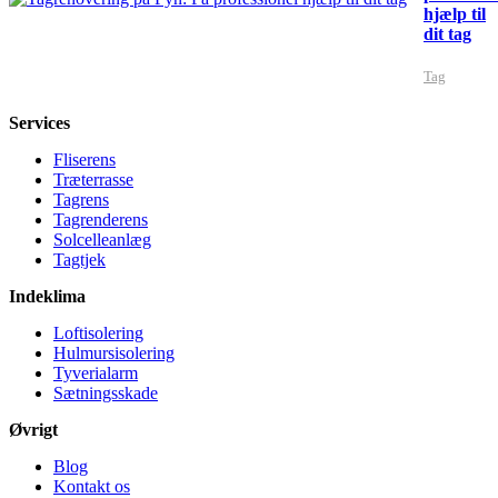
hjælp til
dit tag
Tag
Services
Fliserens
Træterrasse
Tagrens
Tagrenderens
Solcelleanlæg
Tagtjek
Indeklima
Loftisolering
Hulmursisolering
Tyverialarm
Sætningsskade
Øvrigt
Blog
Kontakt os