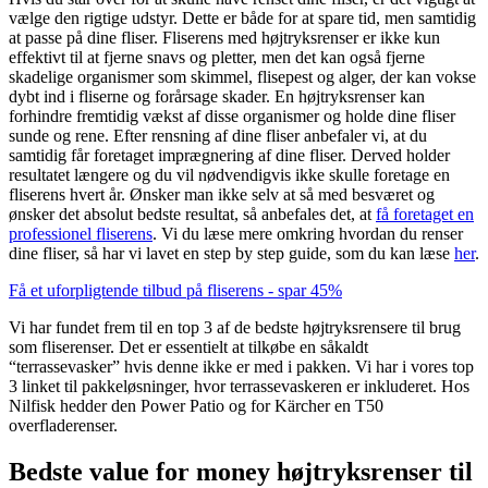
vælge den rigtige udstyr. Dette er både for at spare tid, men samtidig
at passe på dine fliser. Fliserens med højtryksrenser er ikke kun
effektivt til at fjerne snavs og pletter, men det kan også fjerne
skadelige organismer som skimmel, flisepest og alger, der kan vokse
dybt ind i fliserne og forårsage skader. En højtryksrenser kan
forhindre fremtidig vækst af disse organismer og holde dine fliser
sunde og rene. Efter rensning af dine fliser anbefaler vi, at du
samtidig får foretaget imprægnering af dine fliser. Derved holder
resultatet længere og du vil nødvendigvis ikke skulle foretage en
fliserens hvert år. Ønsker man ikke selv at så med besværet og
ønsker det absolut bedste resultat, så anbefales det, at
få foretaget en
professionel fliserens
. Vi du læse mere omkring hvordan du renser
dine fliser, så har vi lavet en step by step guide, som du kan læse
her
.
Få et uforpligtende tilbud på fliserens - spar 45%
Vi har fundet frem til en top 3 af de bedste højtryksrensere til brug
som fliserenser. Det er essentielt at tilkøbe en såkaldt
“terrassevasker” hvis denne ikke er med i pakken. Vi har i vores top
3 linket til pakkeløsninger, hvor terrassevaskeren er inkluderet. Hos
Nilfisk hedder den Power Patio og for Kärcher en T50
overfladerenser.
Bedste value for money højtryksrenser til